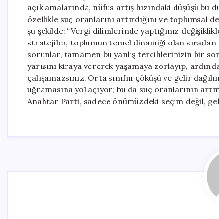
açıklamalarında, nüfus artış hızındaki düşüşü bu du
özellikle suç oranlarını artırdığını ve toplumsal de
şu şekilde: “Vergi dilimlerinde yaptığınız değişikl
stratejiler, toplumun temel dinamiği olan sıradan
sorunlar, tamamen bu yanlış tercihlerinizin bir son
yarısını kiraya vererek yaşamaya zorlayıp, ardın
çalışamazsınız. Orta sınıfın çöküşü ve gelir dağıl
uğramasına yol açıyor; bu da suç oranlarının art
Anahtar Parti, sadece önümüzdeki seçim değil, gele