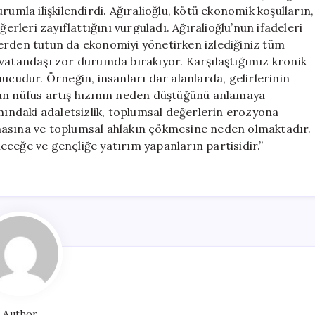
Ahlakı
rumla ilişkilendirdi. Ağıralioğlu, kötü ekonomik koşulların,
Zayıflatıyor
ğerleri zayıflattığını vurguladı. Ağıralioğlu’nun ifadeleri
için
iklerden tutun da ekonomiyi yönetirken izlediğiniz tüm
 vatandaşı zor durumda bırakıyor. Karşılaştığımız kronik
ucudur. Örneğin, insanları dar alanlarda, gelirlerinin
dan nüfus artış hızının neden düştüğünü anlamaya
ımındaki adaletsizlik, toplumsal değerlerin erozyona
masına ve toplumsal ahlakın çökmesine neden olmaktadır.
ceğe ve gençliğe yatırım yapanların partisidir.”
Author