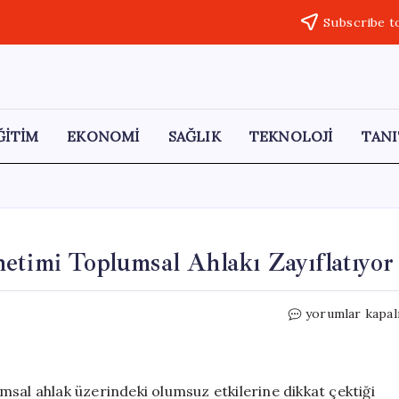
Subscribe t
ĞİTİM
EKONOMİ
SAĞLIK
TEKNOLOJİ
TANI
etimi Toplumsal Ahlakı Zayıflatıyor
Yavuz
yorumlar kapal
Ağıralioğlu:
Ekonomi
Yönetimi
Toplumsal
sal ahlak üzerindeki olumsuz etkilerine dikkat çektiği