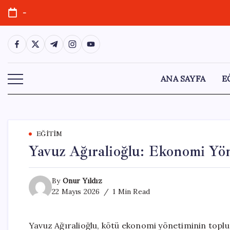
Skip
-
to
content
https://www.facebook.com/
https://twitter.com/
https://t.me/
https://www.instagram.com/
https://youtube.com/
ANA SAYFA
E
EĞITIM
Yavuz Ağıralioğlu: Ekonomi Yön
By
Onur Yıldız
22 Mayıs 2026
1 Min Read
Yavuz Ağıralioğlu, kötü ekonomi yönetiminin toplum