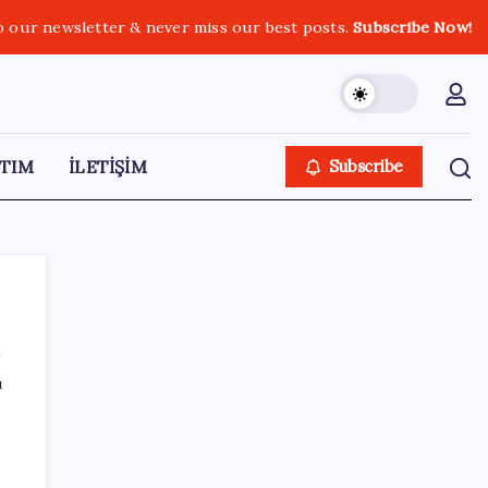
o our newsletter & never miss our best posts.
Subscribe Now!
TIM
İLETİŞİM
Subscribe
ı
SON YAZILAR
Tüm dünyaya ‘tatil daveti’