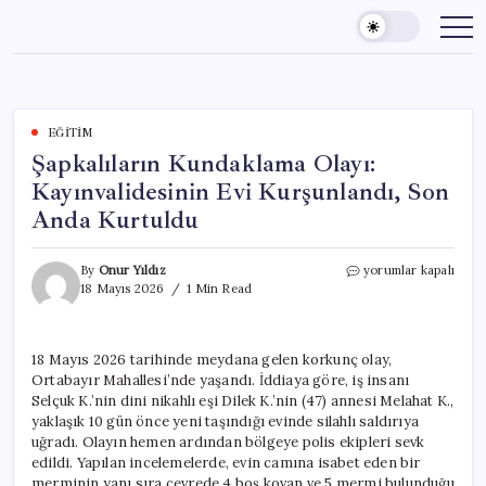
Skip
to
content
EĞITIM
Şapkalıların Kundaklama Olayı:
Kayınvalidesinin Evi Kurşunlandı, Son
Anda Kurtuldu
Şapkalıların
By
Onur Yıldız
yorumlar kapalı
Kundaklama
18 Mayıs 2026
1 Min Read
Olayı:
Kayınvalidesinin
Evi
18 Mayıs 2026 tarihinde meydana gelen korkunç olay,
Kurşunlandı,
Ortabayır Mahallesi’nde yaşandı. İddiaya göre, iş insanı
Son
Anda
Selçuk K.’nin dini nikahlı eşi Dilek K.’nin (47) annesi Melahat K.,
Kurtuldu
yaklaşık 10 gün önce yeni taşındığı evinde silahlı saldırıya
için
uğradı. Olayın hemen ardından bölgeye polis ekipleri sevk
edildi. Yapılan incelemelerde, evin camına isabet eden bir
merminin yanı sıra çevrede 4 boş kovan ve 5 mermi bulunduğu