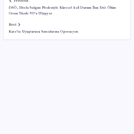
Previous
DSÖ, Ebola Salgını Nedeniyle Küresel Acil Durum İlan Etti: Ölüm
Oranı Yüzde 90’a Ulaşıyor
Next
Kars’ta Uyuşturucu Satıcılarına Operasyon
SON YAZILAR
Bakan Yumaklı: Fransa’da görevli yangın söndürme
uçakları Türkiye’ye döndü
Bahçeli’den dikkat çeken ‘süreç’ mesajı: ‘Çerçeve
yasaya tam destek verilmelidir’