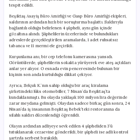
tespit edildi.
Beşiktaş Asayiş Büro Amirliği ve Gasp Büro Amirliği ekipleri,
saldırının ardından hızlı bir soruşturma başlattı. Saldırıyla
bağlantılı olduğu belirlenen 4 şüpheli, aynı gün içinde
gözaltına alındı. Şüphelilerin üzerlerinde ve bulundukları
adreslerde gerçekleştirilen aramalarda, 1 adet ruhsatsız
tabanca ve 11 mermi ele geçirildi.
Kurşunlama anı, bir cep telefonu kamerasına yansıdı.
Görüntülerde, şüphelilerin sokakta yürüyerek eve ateş açtıkları
anlar yer alıyor. O esnada evin penceresinde bulunan bir
kişinin son anda kurtulduğu dikkat çekiyor.
Ayrıca, Selçuk K.’nın sahip olduğu bir araç kiralama
şirketindeki lüks otomobiller, 7 Nisan’da Beşiktaş’ta
kundaklanmıştı. Bu olayda yaklaşık 100 milyon lira değerinde
zarar meydana gelmişti. Olaydan sadece birkaç gün sonra, 24
Nisan’da iş insanının Beşiktaş Bebek’teki restoranına da
silahlı saldırı düzenlendiği öğrenildi.
Olayın ardından adliyeye sevk edilen 4 şüpheliden 3’ü
tutuklanarak cezaevine gönderildi, bir şüpheli ise adli kontrol
şartıyla serbest bırakıldı.