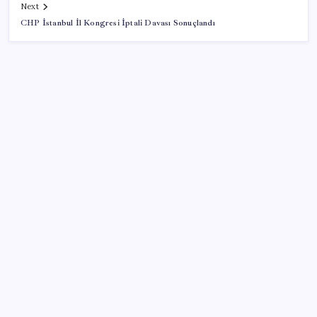
Next
CHP İstanbul İl Kongresi İptali Davası Sonuçlandı
SON YAZILAR
Bakan Yumaklı: Fransa’da görevli yangın söndürme
uçakları Türkiye’ye döndü
Bahçeli’den dikkat çeken ‘süreç’ mesajı: ‘Çerçeve
yasaya tam destek verilmelidir’
AKP’ye geçen Eren Ali Bingöl açıklama yaptı: ‘Artık
bir karar vermem gerekiyordu’