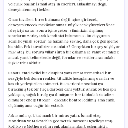
yolculuk başlar. İsmail Ateş’in eserleri, anlaşılmayı değil,
deneyimlenmeyi bekler.
Onun tuvalleri, birer bulmaca değil; içine girilecek,
deneyimlenecek mekânlar sunar. Büyük renk yüzeyleri önce
izleyiciyi sarar, sonra içine çeker; zihninizin alışılmış
sınırlarını zorlayarak kendinizi bulursunuz. Bu duygunun
adını koymak zordur; ne hüzün ne sevinç, daha çok genişleme
hissidir. Peki, tuval bize ne anlatır? Gerçekten bir şey söylüyor
mu? Ateş, bu soruya yıllar süren bir çalışma ile yanıt vermiştir;
ancak yanıt kelimelerde değil, formlar ve renkler arasındaki
ilişkilerde saklıdır.
Sanatı, entelektüel bir disiplini yansıtır: Matematiksel bir
sezgiyle belirlenen renkler, titizlikle hesaplanmış oranlar ve
kasıtlı yerleştirilen asimetri. Bu eserlerde rastlantıya
bırakılmış tek bir fırça darbesi dahi yoktur. Ancak bu hesaplı
yaklaşım, soğuk bir algıya dönüşmez; her tabloda kristalize
olmuş bir enerji titreşir – dikkatle kontrol edilmiş ama canlı,
ölçülmüş ama özgür bir estetik.
Arkasında, çok katmanlı bir miras yatar. İsmail Ateş,
Mondrian ve Malevich’in geometrik mirasını içselleştirmiş,
Rothko ve Motherwell’in renk alanlarından beslenmiştir.