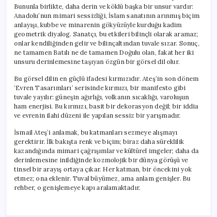
Bununla birlikte, daha derin ve köklü başka bir unsur vardır:
Anadolu’nun mimari sessizliği, İslam sanatının arınmış biçim
anlayışı, kubbe ve minarenin gökyüzüyle kurduğu kadim
geometrik diyalog. Sanatçı, bu etkileri bilinçli olarak aramaz;
onlar kendiliğinden gelir ve bilinçaltından tuvale sızar. Sonuç,
ne tamamen Batılı ne de tamamen Doğulu olan, fakat her iki
unsuru derinlemesine taşıyan özgün bir görsel dil olur.
Bu görsel dilin en güçlü ifadesi kırmızıdır. Ateş’in son dönem
‘Evren Tasarımları’ serisinde kırmızı, bir manifesto gibi
tuvale yayılır: güneşin ağırlığı, volkanın sıcaklığı, varoluşun
ham enerjisi. Bu kırmızı, basit bir dekorasyon değil; bir iddia
ve evrenin ilahi düzeni ile yapılan sessiz bir yarışmadır.
İsmail Ateş’i anlamak, bu katmanları sezmeye alışmayı
gerektirir. İlk bakışta renk ve biçim; biraz daha süreklilik
kazandığında mimari çağrışımlar ve kültürel imgeler; daha da
derinlemesine inildiğinde kozmolojik bir dünya görüşü ve
tinsel bir arayış ortaya çıkar. Her katman, bir öncekini yok
etmez; ona eklenir. Tuval büyümez, ama anlam genişler. Bu
rehber, o genişlemeye kapı aralamaktadır.