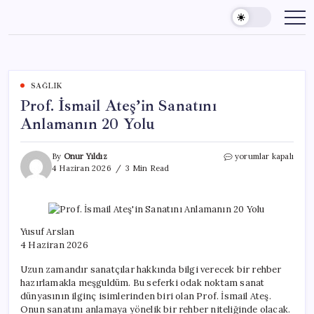
Skip
to
content
SAĞLIK
Prof. İsmail Ateş’in Sanatını
Anlamanın 20 Yolu
Prof.
By
Onur Yıldız
yorumlar kapalı
İsmail
4 Haziran 2026
3 Min Read
Ateş’in
Sanatını
Anlamanın
20
Yolu
Yusuf Arslan
için
4 Haziran 2026
Uzun zamandır sanatçılar hakkında bilgi verecek bir rehber
hazırlamakla meşguldüm. Bu seferki odak noktam sanat
dünyasının ilginç isimlerinden biri olan Prof. İsmail Ateş.
Onun sanatını anlamaya yönelik bir rehber niteliğinde olacak.