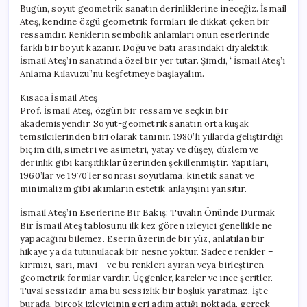
Bugün, soyut geometrik sanatın derinliklerine ineceğiz. İsmail
Ateş, kendine özgü geometrik formları ile dikkat çeken bir
ressamdır. Renklerin sembolik anlamları onun eserlerinde
farklı bir boyut kazanır. Doğu ve batı arasındaki diyalektik,
İsmail Ateş’in sanatında özel bir yer tutar. Şimdi, “İsmail Ateş’i
Anlama Kılavuzu”nu keşfetmeye başlayalım.
Kısaca İsmail Ateş
Prof. İsmail Ateş, özgün bir ressam ve seçkin bir
akademisyendir. Soyut-geometrik sanatın orta kuşak
temsilcilerinden biri olarak tanınır. 1980’li yıllarda geliştirdiği
biçim dili, simetri ve asimetri, yatay ve düşey, düzlem ve
derinlik gibi karşıtlıklar üzerinden şekillenmiştir. Yapıtları,
1960’lar ve 1970’ler sonrası soyutlama, kinetik sanat ve
minimalizm gibi akımların estetik anlayışını yansıtır.
İsmail Ateş’in Eserlerine Bir Bakış: Tuvalin Önünde Durmak
Bir İsmail Ateş tablosunu ilk kez gören izleyici genellikle ne
yapacağını bilemez. Eserin üzerinde bir yüz, anlatılan bir
hikaye ya da tutunulacak bir nesne yoktur. Sadece renkler –
kırmızı, sarı, mavi – ve bu renkleri ayıran veya birleştiren
geometrik formlar vardır. Üçgenler, kareler ve ince şeritler.
Tuval sessizdir, ama bu sessizlik bir boşluk yaratmaz. İşte
burada, birçok izleyicinin geri adım attığı noktada, gerçek