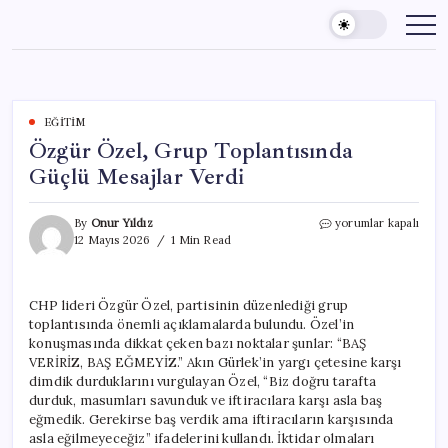
Skip
to
content
EĞITIM
Özgür Özel, Grup Toplantısında
Güçlü Mesajlar Verdi
Özgür
By
Onur Yıldız
yorumlar kapalı
Özel,
12 Mayıs 2026
1 Min Read
Grup
Toplantısında
Güçlü
CHP lideri Özgür Özel, partisinin düzenlediği grup
Mesajlar
toplantısında önemli açıklamalarda bulundu. Özel’in
Verdi
için
konuşmasında dikkat çeken bazı noktalar şunlar: “BAŞ
VERİRİZ, BAŞ EĞMEYİZ.” Akın Gürlek’in yargı çetesine karşı
dimdik durduklarını vurgulayan Özel, “Biz doğru tarafta
durduk, masumları savunduk ve iftiracılara karşı asla baş
eğmedik. Gerekirse baş verdik ama iftiracıların karşısında
asla eğilmeyeceğiz” ifadelerini kullandı. İktidar olmaları