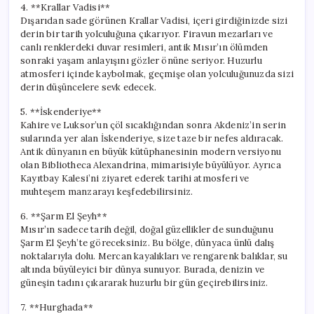
4. **Krallar Vadisi**
Dışarıdan sade görünen Krallar Vadisi, içeri girdiğinizde sizi
derin bir tarih yolculuğuna çıkarıyor. Firavun mezarları ve
canlı renklerdeki duvar resimleri, antik Mısır’ın ölümden
sonraki yaşam anlayışını gözler önüne seriyor. Huzurlu
atmosferi içinde kaybolmak, geçmişe olan yolculuğunuzda sizi
derin düşüncelere sevk edecek.
5. **İskenderiye**
Kahire ve Luksor’un çöl sıcaklığından sonra Akdeniz’in serin
sularında yer alan İskenderiye, size taze bir nefes aldıracak.
Antik dünyanın en büyük kütüphanesinin modern versiyonu
olan Bibliotheca Alexandrina, mimarisiyle büyülüyor. Ayrıca
Kayıtbay Kalesi’ni ziyaret ederek tarihi atmosferi ve
muhteşem manzarayı keşfedebilirsiniz.
6. **Şarm El Şeyh**
Mısır’ın sadece tarih değil, doğal güzellikler de sunduğunu
Şarm El Şeyh’te göreceksiniz. Bu bölge, dünyaca ünlü dalış
noktalarıyla dolu. Mercan kayalıkları ve rengarenk balıklar, su
altında büyüleyici bir dünya sunuyor. Burada, denizin ve
güneşin tadını çıkararak huzurlu bir gün geçirebilirsiniz.
7. **Hurghada**