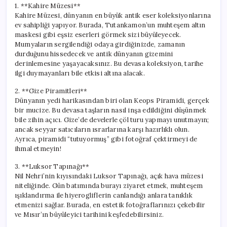
1. **Kahire Müzesi**
Kahire Müzesi, dünyanın en büyük antik eser koleksiyonlarına
ev sahipliği yapıyor. Burada, Tutankamon’un muhteşem altın
maskesi gibi eşsiz eserleri görmek sizi büyüleyecek.
Mumyaların sergilendiği odaya girdiğinizde, zamanın
durduğunu hissedecek ve antik dünyanın gizemini
derinlemesine yaşayacaksınız. Bu devasa koleksiyon, tarihe
ilgi duymayanları bile etkisi altına alacak.
2. **Gize Piramitleri**
Dünyanın yedi harikasından biri olan Keops Piramidi, gerçek
bir mucize. Bu devasa taşların nasıl inşa edildiğini düşünmek
bile zihin açıcı. Gize’de develerle çöl turu yapmayı unutmayın;
ancak seyyar satıcıların ısrarlarına karşı hazırlıklı olun.
Ayrıca, piramidi “tutuyormuş” gibi fotoğraf çektirmeyi de
ihmal etmeyin!
3. **Luksor Tapınağı**
Nil Nehri’nin kıyısındaki Luksor Tapınağı, açık hava müzesi
niteliğinde. Gün batımında burayı ziyaret etmek, muhteşem
ışıklandırma ile hiyerogliflerin canlandığı anlara tanıklık
etmenizi sağlar. Burada, en estetik fotoğraflarınızı çekebilir
ve Mısır’ın büyüleyici tarihini keşfedebilirsiniz.