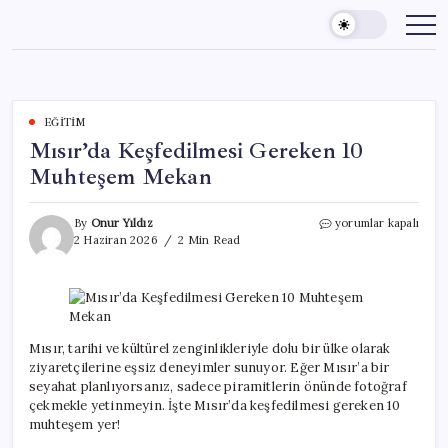
Skip
to
content
EĞITIM
Mısır’da Keşfedilmesi Gereken 10
Muhteşem Mekan
Mısır’da
By
Onur Yıldız
yorumlar kapalı
Keşfedilmesi
2 Haziran 2026
2 Min Read
Gereken
10
Muhteşem
Mekan
için
Mısır, tarihi ve kültürel zenginlikleriyle dolu bir ülke olarak
ziyaretçilerine eşsiz deneyimler sunuyor. Eğer Mısır’a bir
seyahat planlıyorsanız, sadece piramitlerin önünde fotoğraf
çekmekle yetinmeyin. İşte Mısır’da keşfedilmesi gereken 10
muhteşem yer!