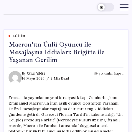
Skip
to
content
EĞITIM
Macron’un Ünlü Oyuncu ile
Mesajlaşma İddiaları: Brigitte ile
Yaşanan Gerilim
Macron’un
By
Onur Yıldız
yorumlar kapalı
Ünlü
14 Mayıs 2026
2 Min Read
Oyuncu
ile
Mesajlaşma
Fransa’da yayımlanan yeni bir siyasi kitap, Cumhurbaşkanı
İddiaları:
Emmanuel Macron’un İran asıllı oyuncu Golshifteh Farahani
Brigitte
ile
ile özel mesajlaşmalar yaptığına dair esrarengiz iddiaları
Yaşanan
gündeme getirdi. Gazeteci Florian Tardif’in kaleme aldığı “Un
Gerilim
Couple (Presque) Parfait” (Neredeyse Kusursuz Bir Çift) adlı
için
eserde, Macron ile Farahani arasında “duygusal ancak
platonik” bir ilişki bulunduğu iddia ediliyor. Bu gelişmeler,