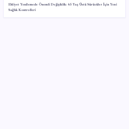
Ehliyet Yenilemede Önemli Değişiklik: 65 Yaş Üstü Sürücüler İçin Yeni
Sağlık Kontrolleri
SON YAZILAR
Bakan Yumaklı: Fransa’da görevli yangın söndürme
uçakları Türkiye’ye döndü
Bahçeli’den dikkat çeken ‘süreç’ mesajı: ‘Çerçeve
yasaya tam destek verilmelidir’
AKP’ye geçen Eren Ali Bingöl açıklama yaptı: ‘Artık
bir karar vermem gerekiyordu’