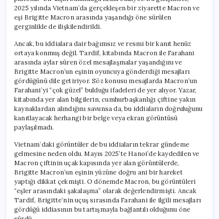
2025 yılında Vietnam’da gerçekleşen bir ziyarette Macron ve
eşi Brigitte Macron arasında yaşandığı öne sürülen
gerginlikle de ilişkilendirildi.
Ancak, bu iddialara dair bağımsız ve resmi bir kanıt henüz
ortaya konmuş değil. Tardif, kitabında Macron ile Farahani
arasında aylar süren özel mesajlaşmalar yaşandığını ve
Brigitte Macron’un eşinin oyuncuya gönderdiği mesajları
gördüğünü dile getiriyor. Söz konusu mesajlarda Macron’un
Farahani’yi “çok güzel” bulduğu ifadeleri de yer alıyor. Yazar,
kitabında yer alan bilgilerin, cumhurbaşkanlığı çiftine yakın
kaynaklardan alındığını savunsa da, bu iddiaların doğruluğunu
kanıtlayacak herhangi bir belge veya ekran görüntüsü
paylaşılmadı.
Vietnam’daki görüntüler de bu iddiaların tekrar gündeme
gelmesine neden oldu. Mayıs 2025’te Hanoi’de kaydedilen ve
Macron çiftinin uçak kapısında yer alan görüntülerde,
Brigitte Macron’un eşinin yüzüne doğru ani bir hareket
yaptığı dikkat çekmişti. O dönemde Macron, bu görüntüleri
“eşler arasındaki şakalaşma” olarak değerlendirmişti. Ancak
Tardif, Brigitte’nin uçuş sırasında Farahani ile ilgili mesajları
gördüğü iddiasının bu tartışmayla bağlantılı olduğunu öne
sürdü.