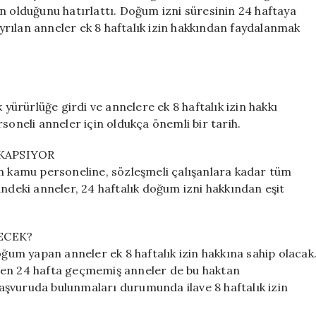
Son
n olduğunu hatırlattı. Doğum izni süresinin 24 haftaya
Gün:
 ayrılan anneler ek 8 haftalık izin hakkından faydalanmak
Bakanlık
Uyardı
için
ürürlüğe girdi ve annelere ek 8 haftalık izin hakkı
soneli anneler için oldukça önemli bir tarih.
KAPSIYOR
an kamu personeline, sözleşmeli çalışanlara kadar tüm
ündeki anneler, 24 haftalık doğum izni hakkından eşit
ECEK?
um yapan anneler ek 8 haftalık izin hakkına sahip olacak
den 24 hafta geçmemiş anneler de bu haktan
aşvuruda bulunmaları durumunda ilave 8 haftalık izin