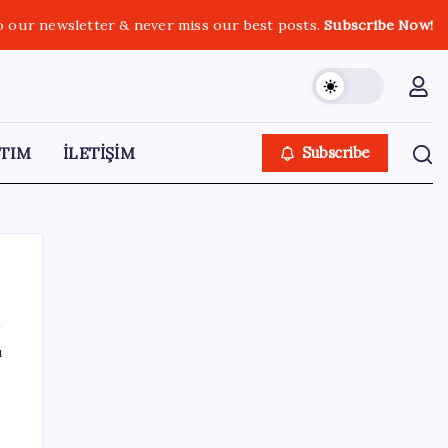
o our newsletter & never miss our best posts.
Subscribe Now!
TIM
İLETİŞİM
Subscribe
ı
SON YAZILAR
Bakan Yumaklı: Fransa’da görevli yangın
söndürme uçakları Türkiye’ye döndü