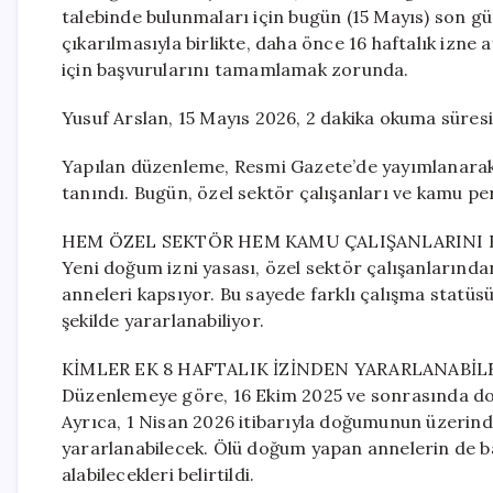
talebinde bulunmaları için bugün (15 Mayıs) son gü
çıkarılmasıyla birlikte, daha önce 16 haftalık izne
için başvurularını tamamlamak zorunda.
Yusuf Arslan, 15 Mayıs 2026, 2 dakika okuma süresi
Yapılan düzenleme, Resmi Gazete’de yayımlanarak y
tanındı. Bugün, özel sektör çalışanları ve kamu per
HEM ÖZEL SEKTÖR HEM KAMU ÇALIŞANLARINI 
Yeni doğum izni yasası, özel sektör çalışanlarınd
anneleri kapsıyor. Bu sayede farklı çalışma statüs
şekilde yararlanabiliyor.
KİMLER EK 8 HAFTALIK İZİNDEN YARARLANABİL
Düzenlemeye göre, 16 Ekim 2025 ve sonrasında doğ
Ayrıca, 1 Nisan 2026 itibarıyla doğumunun üzerin
yararlanabilecek. Ölü doğum yapan annelerin de b
alabilecekleri belirtildi.