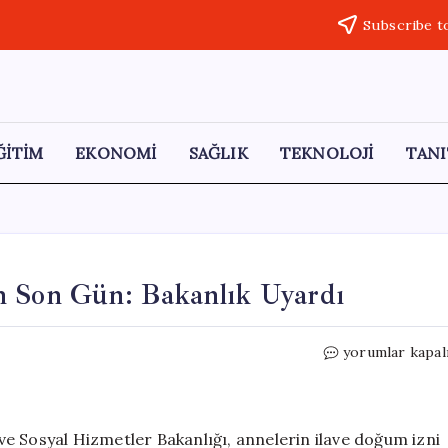
Subscribe t
ĞİTİM
EKONOMİ
SAĞLIK
TEKNOLOJİ
TANI
n Son Gün: Bakanlık Uyardı
Ek
yorumlar kapal
Doğum
İzni
Başvuruları
İçin
e ve Sosyal Hizmetler Bakanlığı, annelerin ilave doğum izni