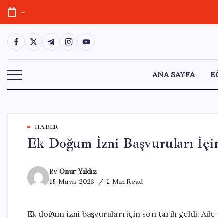
Skip
-
to
content
https://www.facebook.com/
https://twitter.com/
https://t.me/
https://www.instagram.com/
https://youtube.com/
ANA SAYFA
E
HABER
Ek Doğum İzni Başvuruları İçi
By
Onur Yıldız
15 Mayıs 2026
2 Min Read
Ek doğum izni başvuruları için son tarih geldi: Ail