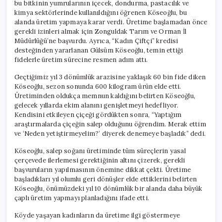
bu bitkinin yumrularının içecek, dondurma, pastacılık ve
kimya sektörlerinde kullanıldığını öğrenen Köseoğlu, bu
alanda üretim yapmaya karar verdi. Üretime başlamadan önce
gerekli izinleri almak için Zonguldak Tarım ve Orman İl
Müdürlüğü’ne başvurdu. Ayrıca, “Kadın Çiftçi” kredisi
desteğinden yararlanan Gülsüm Köseoğlu, temin ettiği
fidelerle üretim sürecine resmen adım attı.
Geçtiğimiz yıl 3 dönümlük arazisine yaklaşık 60 bin fide diken
Köseoğlu, sezon sonunda 600 kilogram ürün elde etti.
Üretiminden oldukça memnun kaldığını belirten Köseoğlu,
gelecek yıllarda ekim alanını genişletmeyi hedefliyor.
Kendisini etkileyen çiçeği gördükten sonra, “Yaptığım
araştırmalarda çiçeğin salep olduğunu öğrendim. Merak ettim
ve ‘Neden yetiştirmeyelim?’ diyerek denemeye başladık” dedi.
Köseoğlu, salep soğanı üretiminde tüm süreçlerin yasal
çerçevede ilerlemesi gerektiğinin altını çizerek, gerekli
başvuruların yapılmasının önemine dikkat çekti. Üretime
başladıkları yıl olumlu geri dönüşler elde ettiklerini belirten
Köseoğlu, önümüzdeki yıl 10 dönümlük bir alanda daha büyük
çaplı üretim yapmayı planladığını ifade etti.
Köyde yaşayan kadınların da üretime ilgi göstermeye