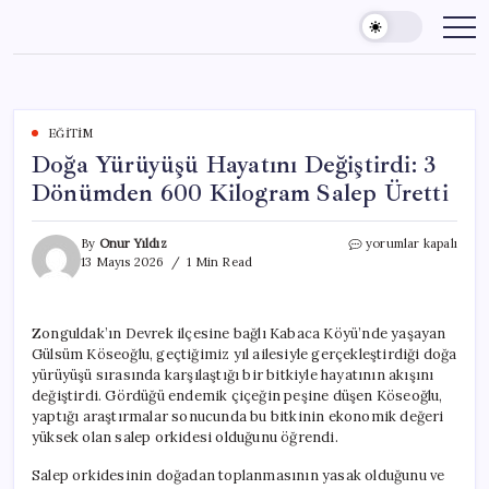
Skip
to
content
EĞITIM
Doğa Yürüyüşü Hayatını Değiştirdi: 3
Dönümden 600 Kilogram Salep Üretti
Doğa
By
Onur Yıldız
yorumlar kapalı
Yürüyüşü
13 Mayıs 2026
1 Min Read
Hayatını
Değiştirdi:
3
Zonguldak’ın Devrek ilçesine bağlı Kabaca Köyü’nde yaşayan
Dönümden
Gülsüm Köseoğlu, geçtiğimiz yıl ailesiyle gerçekleştirdiği doğa
600
Kilogram
yürüyüşü sırasında karşılaştığı bir bitkiyle hayatının akışını
Salep
değiştirdi. Gördüğü endemik çiçeğin peşine düşen Köseoğlu,
Üretti
yaptığı araştırmalar sonucunda bu bitkinin ekonomik değeri
için
yüksek olan salep orkidesi olduğunu öğrendi.
Salep orkidesinin doğadan toplanmasının yasak olduğunu ve