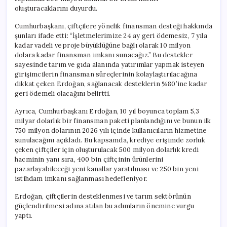
oluşturacaklarını duyurdu.
Cumhurbaşkanı, çiftçilere yönelik finansman desteği hakkında
şunları ifade etti: “İşletmelerimize 24 ay geri ödemesiz, 7 yıla
kadar vadeli ve proje büyüklüğüne bağlı olarak 10 milyon
dolara kadar finansman imkanı sunacağız.” Bu destekler
sayesinde tarım ve gıda alanında yatırımlar yapmak isteyen
girişimcilerin finansman süreçlerinin kolaylaştırılacağına
dikkat çeken Erdoğan, sağlanacak desteklerin %80’ine kadar
geri ödemeli olacağını belirtti.
Ayrıca, Cumhurbaşkanı Erdoğan, 10 yıl boyunca toplam 5,3
milyar dolarlık bir finansman paketi planlandığını ve bunun ilk
750 milyon dolarının 2026 yılı içinde kullanıcıların hizmetine
sunulacağını açıkladı. Bu kapsamda, krediye erişimde zorluk
çeken çiftçiler için oluşturulacak 500 milyon dolarlık kredi
hacminin yanı sıra, 400 bin çiftçinin ürünlerini
pazarlayabileceği yeni kanallar yaratılması ve 250 bin yeni
istihdam imkanı sağlanması hedefleniyor.
Erdoğan, çiftçilerin desteklenmesi ve tarım sektörünün
güçlendirilmesi adına atılan bu adımların önemine vurgu
yaptı.