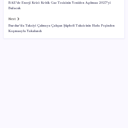
BAE’de Enerji Krizi: Kritik Gaz Tesisinin Yeniden Açılması 2027’yi
Bulacak
Next
Burdur’da Taksiyi Çalmaya Çalışan Şüpheli Taksicinin Hızla Peşinden
Koşmasıyla Yakalandı
SON YAZILAR
Çıkarılabilir Bataryalı Telefonlar Geri Dönüyor
Ona yatıran köşeyi döndü: Yılbaşından beri en çok
kazandıran oldu