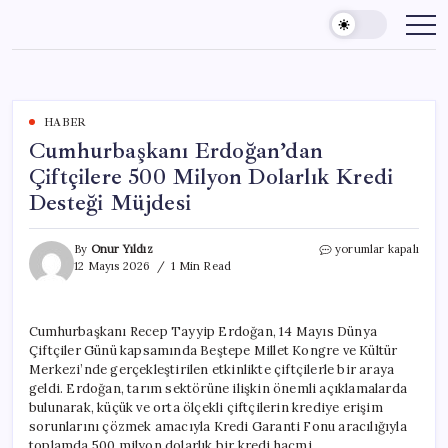
Skip
to
content
HABER
Cumhurbaşkanı Erdoğan’dan
Çiftçilere 500 Milyon Dolarlık Kredi
Desteği Müjdesi
Cumhurbaşkanı
By
Onur Yıldız
yorumlar kapalı
Erdoğan’dan
12 Mayıs 2026
1 Min Read
Çiftçilere
500
Milyon
Cumhurbaşkanı Recep Tayyip Erdoğan, 14 Mayıs Dünya
Dolarlık
Çiftçiler Günü kapsamında Beştepe Millet Kongre ve Kültür
Kredi
Desteği
Merkezi’nde gerçekleştirilen etkinlikte çiftçilerle bir araya
Müjdesi
geldi. Erdoğan, tarım sektörüne ilişkin önemli açıklamalarda
için
bulunarak, küçük ve orta ölçekli çiftçilerin krediye erişim
sorunlarını çözmek amacıyla Kredi Garanti Fonu aracılığıyla
toplamda 500 milyon dolarlık bir kredi hacmi