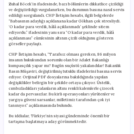
Zuhal Böcek’in ifadesinde, bazı bölümlerin dikkatlice çizildiği
ve değiştirildiği vurgulanırken, bu durumun basına nasıl servis
edildiği sorgulandı. CHP İletişim hesabı, ilgili belgelerde
“Babasının adaylığı açıklanana kadar Gökhan çok stresliydi.
‘O kadar para verdik, hâlâ açıklanmadı’ şeklinde sitem
ediyordu.” ifadesinin yanı sıra “O kadar para verdik, hâlâ
açıklanması” cümlesinin altının çizili olduğunu gösteren
görseller paylaştı.
CHP İletişim hesabı, “Tarafsız olması gereken, 86 milyon
insanın hukukundan sorumlu olan bir Adalet Bakanlığı
kumpasçılık yapar mı? Bugün suçüstü yakalandılar! Bakanlık
Basın Müşaviri, değiştirilmiş tutuklu ifadelerini basına servis
ediyor. Orijinal PDF dosyalarına bakıldığında yapılan
değişiklikler belirgin bir şekilde ortaya çıkıyor. Üstelik,
cımbızladıkları yalanların altını renkli kalemlerle çizecek
kadar da pervasızlar. Bu kirli operasyonları yürütenler ve
yargıya güveni sarsanlar, milletimiz tarafından çok iyi
tanınıyor.” açıklamasında bulundu.
Bu iddialar, Türkiye’nin siyasi gündeminde önemli bir
tartışma başlatmaya aday görünmektedir.