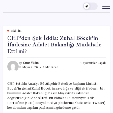
Skip
to
content
EĞITIM
CHP’den Şok İddia: Zuhal Böcek’in
İfadesine Adalet Bakanlığı Müdahale
Etti mi?
CHP’den
By
Onur Yıldız
yorumlar kapalı
Şok
13 Mayıs 2026
1 Min Read
İddia:
Zuhal
Böcek’in
CHP, tutuklu Antalya Büyükşehir Belediye Başkanı Muhittin
İfadesine
Böcek’in gelini Zuhal Böcek’in savcılığa verdiği ek ifadenin bir
Adalet
Bakanlığı
kısmının Adalet Bakanlığı Basın Müşaviri tarafından
Müdahale
değiştirildiğini öne sürdü. Bu iddialar, Cumhuriyet Halk
Etti
Partisi’nin (CHP) sosyal medya platformu X’teki (eski Twitter)
mi?
hesabından yapılan paylaşımla gündeme geldi.
için