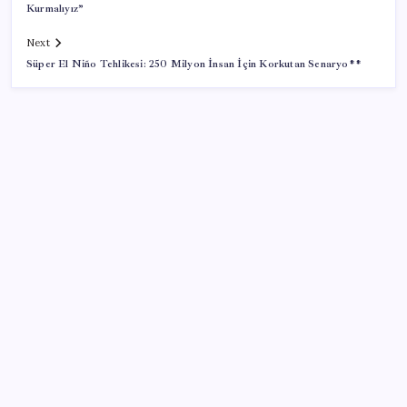
Kurmalıyız”
Next
Süper El Niño Tehlikesi: 250 Milyon İnsan İçin Korkutan Senaryo**
SON YAZILAR
Tüm dünyaya ‘tatil daveti’
Halkbank, ikincil halka arz süreci başlattı
Porsche yöneticisinden Volkswagen’e maliyetleri
hızla düşürme çağrısı