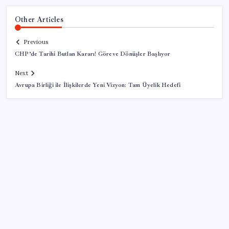
Other Articles
Previous
CHP’de Tarihi Butlan Kararı! Göreve Dönüşler Başlıyor
Next
Avrupa Birliği ile İlişkilerde Yeni Vizyon: Tam Üyelik Hedefi
SON YAZILAR
Bakan Yumaklı: Fransa’da görevli yangın söndürme