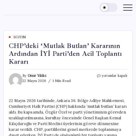
Skip
to
content
EĞITIM
CHP’deki ‘Mutlak Butlan’ Kararının
Ardından İYİ Parti’den Acil Toplantı
Kararı
CHP’deki
By
Onur Yıldız
yorumlar kapalı
‘Mutlak
22 Mayıs 2026
1 Min Read
Butlan’
Kararının
Ardından
22 Mayıs 2026 tarihinde, Ankara 36. Bölge Adliye Mahkemesi,
İYİ
Cumhuriyet Halk Partisi (CHP) hakkında ‘mutlak butlan’ kararı
Parti’den
Acil
aldı. Bu kapsamda, Özgür Özel ve parti yönetiminin görevden
Toplantı
uzaklaştırılmasına, kurultay öncesinde Genel Başkan Kemal
Kararı
Kılıçdaroğlu ve Parti Meclisi üyelerinin göreve dönmesine
için
karar verildi. CHP, partililerini genel merkezde toplanmaya
davet ederken, İYİ Parti de olağanüstü bir toplantı yapma