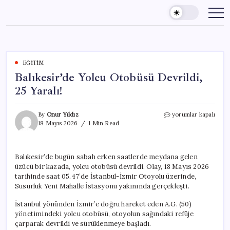
Skip
to
content
EĞITIM
Balıkesir’de Yolcu Otobüsü Devrildi,
25 Yaralı!
Balıkesir’de
By
Onur Yıldız
yorumlar kapalı
Yolcu
18 Mayıs 2026
1 Min Read
Otobüsü
Devrildi,
25
Balıkesir’de bugün sabah erken saatlerde meydana gelen
Yaralı!
üzücü bir kazada, yolcu otobüsü devrildi. Olay, 18 Mayıs 2026
için
tarihinde saat 05.47’de İstanbul-İzmir Otoyolu üzerinde,
Susurluk Yeni Mahalle İstasyonu yakınında gerçekleşti.
İstanbul yönünden İzmir’e doğru hareket eden A.G. (50)
yönetimindeki yolcu otobüsü, otoyolun sağındaki refüje
çarparak devrildi ve sürüklenmeye başladı.