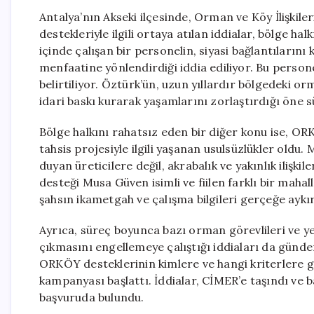
Antalya’nın Akseki ilçesinde, Orman ve Köy İlişkil
destekleriyle ilgili ortaya atılan iddialar, bölge hal
içinde çalışan bir personelin, siyasi bağlantıların
menfaatine yönlendirdiği iddia ediliyor. Bu perso
belirtiliyor. Öztürk’ün, uzun yıllardır bölgedeki or
idari baskı kurarak yaşamlarını zorlaştırdığı öne s
Bölge halkını rahatsız eden bir diğer konu ise, 
tahsis projesiyle ilgili yaşanan usulsüzlükler oldu
duyan üreticilere değil, akrabalık ve yakınlık ilişki
desteği Musa Güven isimli ve fiilen farklı bir mahal
şahsın ikametgah ve çalışma bilgileri gerçeğe aykır
Ayrıca, süreç boyunca bazı orman görevlileri ve yer
çıkmasını engellemeye çalıştığı iddiaları da günde
ORKÖY desteklerinin kimlere ve hangi kriterlere gör
kampanyası başlattı. İddialar, CİMER’e taşındı ve b
başvuruda bulundu.