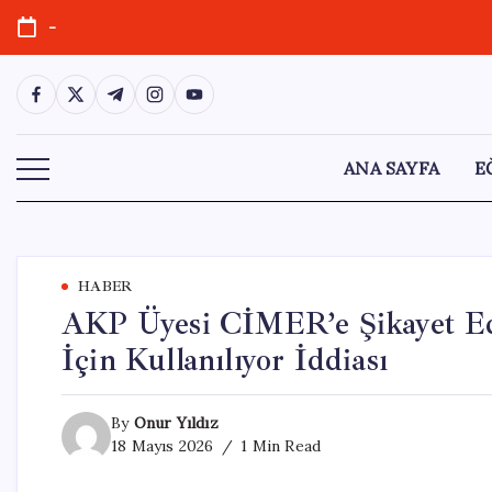
Skip
-
to
content
https://www.facebook.com/
https://twitter.com/
https://t.me/
https://www.instagram.com/
https://youtube.com/
ANA SAYFA
E
HABER
AKP Üyesi CİMER’e Şikayet Edi
İçin Kullanılıyor İddiası
By
Onur Yıldız
18 Mayıs 2026
1 Min Read