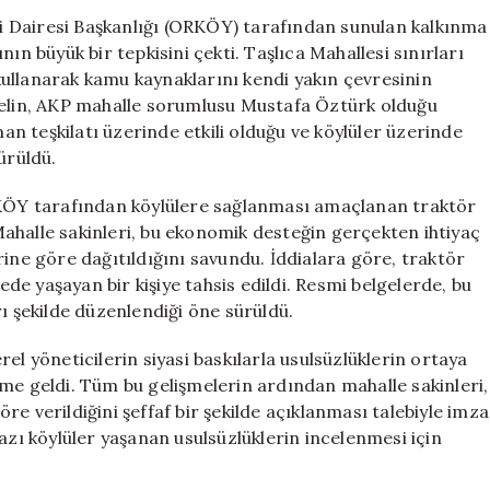
Edildi:
eri Dairesi Başkanlığı (ORKÖY) tarafından sunulan kalkınma
Orköy
kının büyük bir tepkisini çekti. Taşlıca Mahallesi sınırları
Desteği
ı kullanarak kamu kaynaklarını kendi yakın çevresinin
Siyasi
nelin, AKP mahalle sorumlusu Mustafa Öztürk olduğu
Nüfuz
man teşkilatı üzerinde etkili olduğu ve köylüler üzerinde
İçin
ürüldü.
Kullanılıyor
İddiası
ORKÖY tarafından köylülere sağlanması amaçlanan traktör
için
. Mahalle sakinleri, bu ekonomik desteğin gerçekten ihtiyaç
lerine göre dağıtıldığını savundu. İddialara göre, traktör
lede yaşayan bir kişiye tahsis edildi. Resmi belgelerde, bu
ı şekilde düzenlendiği öne sürüldü.
el yöneticilerin siyasi baskılarla usulsüzlüklerin ortaya
me geldi. Tüm bu gelişmelerin ardından mahalle sakinleri,
e verildiğini şeffaf bir şekilde açıklanması talebiyle imza
azı köylüler yaşanan usulsüzlüklerin incelenmesi için