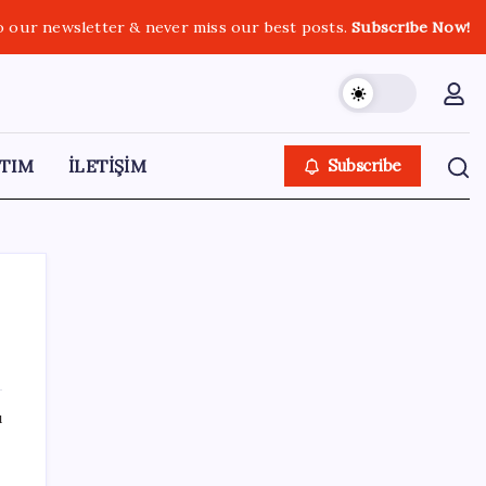
o our newsletter & never miss our best posts.
Subscribe Now!
TIM
İLETİŞİM
Subscribe
SON YAZILAR
ı
Bakan Yumaklı: Fransa’da görevli yangın
söndürme uçakları Türkiye’ye döndü