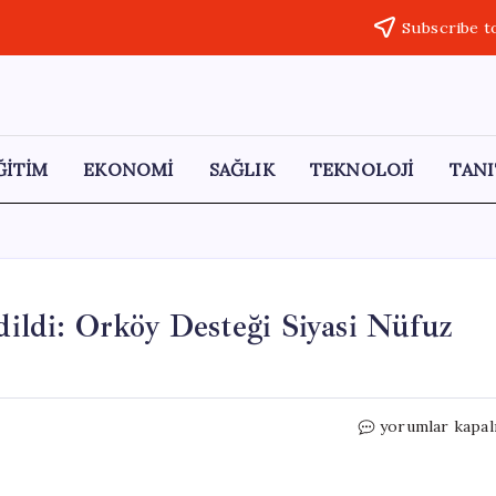
Subscribe t
ĞİTİM
EKONOMİ
SAĞLIK
TEKNOLOJİ
TANI
ldi: Orköy Desteği Siyasi Nüfuz
AKP
yorumlar kapal
Üyesi
CİMER’e
Şikayet