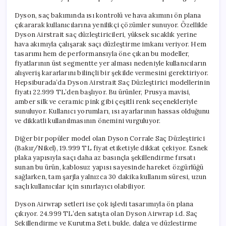
Dyson, saç bakımında ısı kontrolü ve hava akımını ön plana
çıkararak kullanıcılarına yenilikçi çözümler sunuyor. Özellikle
Dyson Airstrait saç düzleştiricileri, yüksek sıcaklık yerine
hava akımıyla çalışarak saçı düzleştirme imkanı veriyor. Hem
tasarımı hem de performansıyla öne çıkan bu modeller,
fiyatlarının üst segmentte yer alması nedeniyle kullanıcıların
alışveriş kararlarını bilinçli bir şekilde vermesini gerektiriyor.
Hepsiburada’da Dyson Airstrait Saç Düzleştirici modellerinin
fiyatı 22.999 TL’den başlıyor. Bu ürünler, Prusya mavisi,
amber silk ve ceramic pink gibi çeşitli renk seçenekleriyle
sunuluyor. Kullanıcı yorumları, ısı ayarlarının hassas olduğunu
ve dikkatli kullanılmasının önemini vurguluyor.
Diğer bir popüler model olan Dyson Corrale Saç Düzleştirici
(Bakır/Nikel), 19.999 TL fiyat etiketiyle dikkat çekiyor. Esnek
plaka yapısıyla saçı daha az basınçla şekillendirme fırsatı
sunan bu ürün, kablosuz yapısı sayesinde hareket özgürlüğü
sağlarken, tam şarjla yalnızca 30 dakika kullanım süresi, uzun
saçlı kullanıcılar için sınırlayıcı olabiliyor.
Dyson Airwrap setleri ise çok işlevli tasarımıyla ön plana
çıkıyor. 24.999 TL’den satışta olan Dyson Airwrap i.d. Saç
Şekillendirme ve Kurutma Seti, bukle, dalga ve düzleştirme