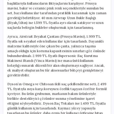
başlıklarıyla kullanıcıların ihtiyaçlarını karşılıyor. Prusya
mavisi, bakır ve ceramic pink renk seçenekleriyle sunulan bu
set, bazı kullanıcılar tarafından pratiklik kazanmak için zaman
gerektiği belirtiliyor. 40 mm Airwrap Uzun Bukle Başlığı
(Siyah/Altın) ise 1.599 TL fiyatla ayrı olarak satılıyor ve uzun
saçlarda belirgin bukleler oluşturmak için tasarlanmış.
Ayrıca, Airstrait Seyahat Çantası (Prusya Mavisi), 1.999 TL
fiyatla sık seyahat eden kullanıcılar için tasarlandı. Dayanıklı
malzeme kalitesiyle öne çıkan bu çanta, yalnızca taşıma
amaçlı olduğu için koruma kapasitesinin sınırları göz önünde
bulundurulmalı. 2.999 TL fiyatlı Supersonic Saç Kurutma
Makinesi Standı (Vinca Mavisi) ise masa üstü kullanım
kolaylığı sunarak düzenli bir alan oluşturmayı sağlıyor. Ancak,
ek maliyet oluşturan bu tür aksesuarlar bütçeyi genişletmeyi
gerektirebilir.
Dyson’ın Omega ve Chitosan ikili saç şekillendirme seti, 2.499
TL fiyatıyla ısıya karşı koruyucu özellik taşıyan özel bir formül
içeriyor. Bu ürün grubunun, markanın bakım ürünleriyle
birlikte destekleyici çözümler sunma yönelimine işaret
ettiğini söyleyebiliriz. Dyson Saç Tokaları ise 1.499 TL fiyatla
günlük kullanım için tasarlandı. Kaymaz yüzey yapısıyla
tasarlanan bu ürünler, daha geniş bir kullanıcı kitlesine hitap