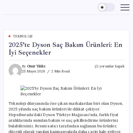
Skip
to
content
TEKNOLOJI
2025’te Dyson Saç Bakım Ürünleri: En
İyi Seçenekler
2025’te
By
Onur Yıldız
yorumlar kapalı
Dyson
25 Mayıs 2026
2 Min Read
Saç
Bakım
Ürünleri:
En
İyi
Seçenekler
Teknoloji dünyasında öne çıkan markalardan biri olan Dyson,
için
2025 yılında saç bakım ürünleri ile dikkat çekiyor.
Hepsiburada’daki Dyson Türkiye Mağazası’nda, farklı fiyat
aralıklarında sunulan bakım ve saç şekillendirme ürünlerini
bulabilirsiniz. Resmi satıcı tarafından sağlanan bu ürünler,
düzenli olarak yapılan kampanyalarla daha cazip hale geliyor.