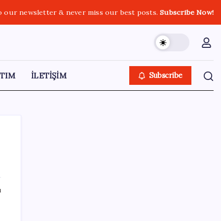
o our newsletter & never miss our best posts.
Subscribe Now!
TIM
İLETİŞİM
Subscribe
SON YAZILAR
ı
Bakan Yumaklı: Fransa’da görevli yangın
iyle
söndürme uçakları Türkiye’ye döndü