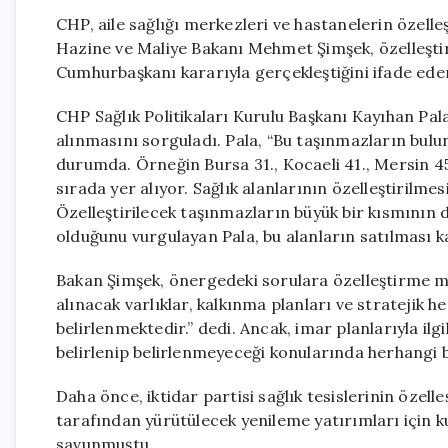
CHP, aile sağlığı merkezleri ve hastanelerin özell
Hazine ve Maliye Bakanı Mehmet Şimşek, özelleştiri
Cumhurbaşkanı kararıyla gerçekleştiğini ifade edere
CHP Sağlık Politikaları Kurulu Başkanı Kayıhan Pal
alınmasını sorguladı. Pala, “Bu taşınmazların bulun
durumda. Örneğin Bursa 31., Kocaeli 41., Mersin 45
sırada yer alıyor. Sağlık alanlarının özelleştirilmes
Özelleştirilecek taşınmazların büyük bir kısmının 
olduğunu vurgulayan Pala, bu alanların satılması ka
Bakan Şimşek, önergedeki sorulara özelleştirme m
alınacak varlıklar, kalkınma planları ve stratejik
belirlenmektedir.” dedi. Ancak, imar planlarıyla ilgi
belirlenip belirlenmeyeceği konularında herhangi 
Daha önce, iktidar partisi sağlık tesislerinin özelle
tarafından yürütülecek yenileme yatırımları için k
savunmuştu.