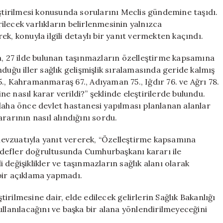
Sorularına
eştirilmesi konusunda sorularını Meclis gündemine taşıdı.
Bakan
lecek varlıkların belirlenmesinin yalnızca
Şimşek’ten
k, konuyla ilgili detaylı bir yanıt vermekten kaçındı.
Kısa
Yanıt:
a, 27 ilde bulunan taşınmazların özelleştirme kapsamına
‘Cumhurbaşkan
duğu iller sağlık gelişmişlik sıralamasında geride kalmış
Kararıyla
., Kahramanmaraş 67., Adıyaman 75., Iğdır 76. ve Ağrı 78.
Belirleniyor’
ine nasıl karar verildi?” şeklinde eleştirilerde bulundu.
için
daha önce devlet hastanesi yapılması planlanan alanlar
rarının nasıl alındığını sordu.
evzuatıyla yanıt vererek, “Özelleştirme kapsamına
 hedefler doğrultusunda Cumhurbaşkanı kararı ile
li değişiklikler ve taşınmazların sağlık alanı olarak
bir açıklama yapmadı.
ştirilmesine dair, elde edilecek gelirlerin Sağlık Bakanlığı
ullanılacağını ve başka bir alana yönlendirilmeyeceğini