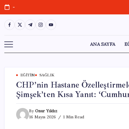
Skip
-
to
content
https://www.facebook.com/
https://twitter.com/
https://t.me/
https://www.instagram.com/
https://youtube.com/
ANA SAYFA
E
EĞITIM
SAĞLIK
CHP’nin Hastane Özelleştirmele
Şimşek’ten Kısa Yanıt: ‘Cumhur
By
Onur Yıldız
16 Mayıs 2026
1 Min Read