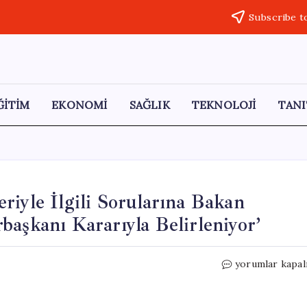
Subscribe t
ĞİTİM
EKONOMİ
SAĞLIK
TEKNOLOJİ
TANI
riyle İlgili Sorularına Bakan
başkanı Kararıyla Belirleniyor’
CHP’nin
yorumlar kapal
Hastane
Özelleştirmeler
İlgili